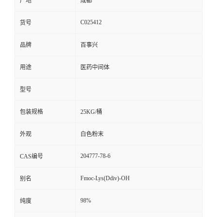
产地
成都
C025412
货号
品牌
百事兴
用途
医药中间体
型号
包装规格
25KG/桶
外观
白色粉末
204777-78-6
CAS编号
Fmoc-Lys(Ddiv)-OH
别名
98%
纯度