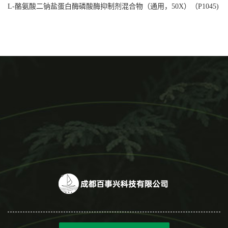
L-酪氨酸二钠盐蛋白酶磷酸酶抑制剂混合物（通用，50X）（P1045)