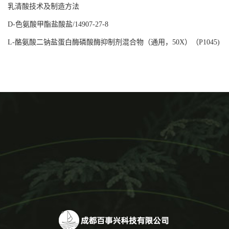
乳清酸技术及制造方法
D-色氨酸甲酯盐酸盐/14907-27-8
L-酪氨酸二钠盐蛋白酶磷酸酶抑制剂混合物（通用，50X）（P1045)