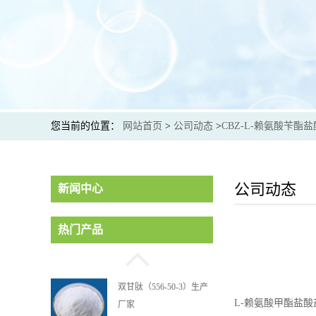
您当前的位置：
网站首页
>
公司动态
>
CBZ-L-赖氨酸苄酯
海因（461-72-3）生产厂
家
公司动态
新闻中心
双甘肽（556-50-3）生产
热门产品
厂家
Fmoc-Pbf-精氨酸
L-赖氨酸甲酯盐
（154445-77-9）生产厂家