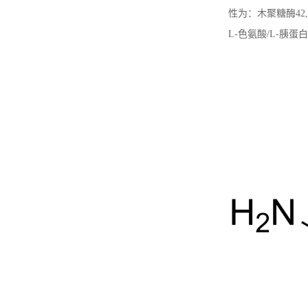
性为：木聚糖酶42,0
L-色氨酸/L-胰蛋白酶