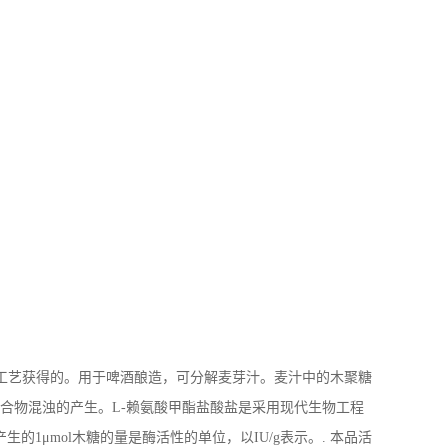
雾干燥工艺获得的。用于啤酒酿造，可分解麦芽汁。麦汁中的木聚糖
化合物混浊的产生。L-赖氨酸甲酯盐酸盐是采用现代生物工程
产生的1μmol木糖的量是酶活性的单位，以IU/g表示。. 本品活