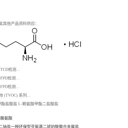
酸盐其他产品资料供应：
CD检测...
PD检测...
PD检测...
TVOC) 系列...
酸甲酯盐酸盐 L-赖氨酸甲酯二盐酸盐
-酪氨酸
酸二钠盐一种环保型亚氨基二琥珀酸螯合金属盐