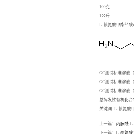
100克
1公斤
L-赖氨酸甲酯盐
GC测试标准溶液（T
GC测试标准溶液（F
GC测试标准溶液（F
总挥发性有机化合物 (
关键词: L-赖氨
上一篇：
丙胺酰-L
下一篇：
L-酪氨