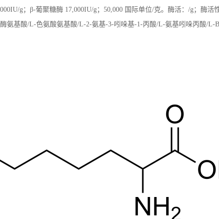
00IU/g；β-葡聚糖酶 17,000IU/g；50,000 国际单位/克。酶活：/g；酶
氨基酸/L-色氨酸氨基酸/L-2-氨基-3-吲哚基-1-丙酸/L-氨基吲哚丙酸/L-BR, 99