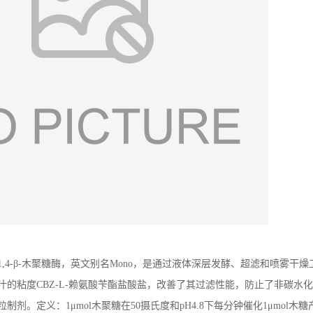
称1,4-β-木聚糖酶，英文别名Mono，是通过液体深层发酵、超滤和喷
汁的粘度CBZ-L-赖氨酸苄酯盐酸盐，改善了其过滤性能，防止了非碳水
剂。定义：1μmol木聚糖在50摄氏度和pH4.8下每分钟催化1μmol木糖