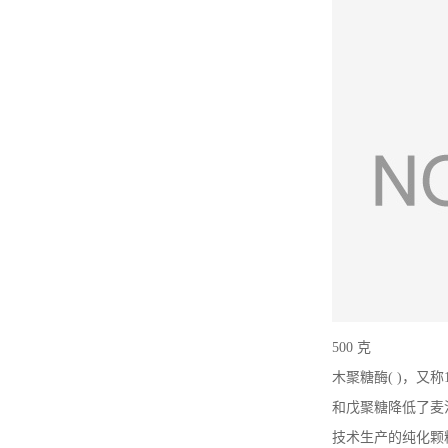
500 克
木聚糖酶( )，又
和戊聚糖降低了麦
技术生产的纯化颗粒制