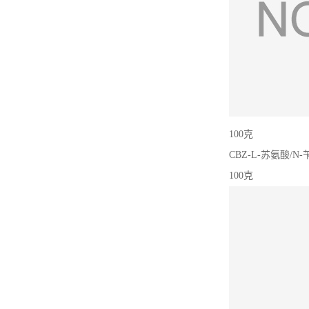
L-胱氨酸二盐酸盐
（30925-07-6）生产厂家
甘氨酸叔丁酯盐酸盐
（27532-96-3）生产厂家
100克
N-BOC-氨基环己胺羧酸
CBZ-L-苏氨酸/N-苄
（53292-89-0）生产厂家
100克