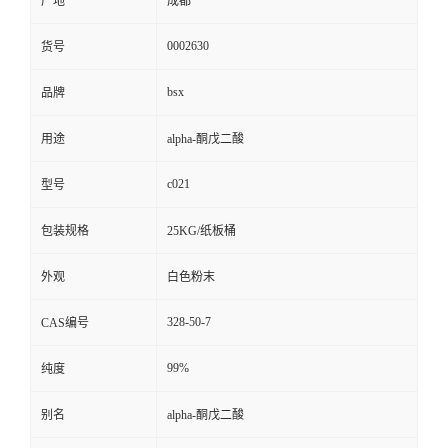
产地
成都
0002630
货号
bsx
品牌
用途
alpha-酮戊二酸
c021
型号
包装规格
25KG/纸板桶
外观
白色粉末
328-50-7
CAS编号
99%
纯度
别名
alpha-酮戊二酸