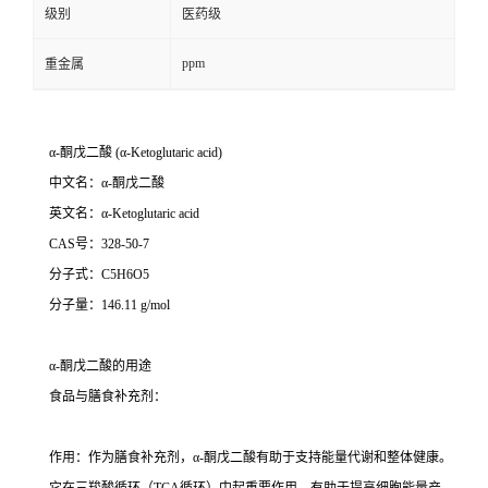
级别
医药级
ppm
重金属
α-
酮戊二酸
(α-Ketoglutaric acid)
中文名：
α-
酮戊二酸
英文名：
α-Ketoglutaric acid
CAS
号：
328-50-7
分子式：
C5H6O5
分子量：
146.11 g/mol
α-
酮戊二酸的用途
食品与膳食补充剂：
作用：作为膳食补充剂，
α-
酮戊二酸有助于支持能量代谢和整体健康。