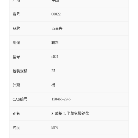
产地
中国
00022
货号
品牌
百事兴
用途
辅料
c021
型号
25
包装规格
外观
桶
150465-29-5
CAS编号
别名
S-磺基-L-半胱氨酸钠盐
99%
纯度