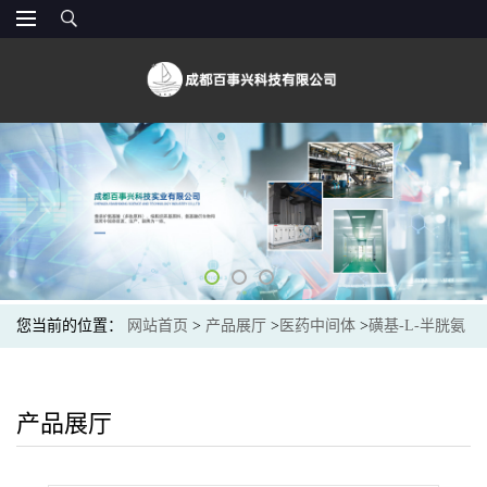
您当前的位置：
网站首页
>
产品展厅
>
医药中间体
>
磺基-L-半胱氨
酸钠盐（150465-29-5）生产厂家
产品展厅