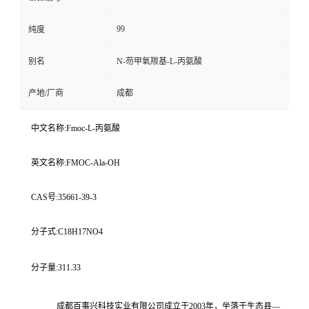
99
纯度
别名
N-芴甲氧羰基-L-丙氨酸
产地/厂商
成都
中文名称:Fmoc-L-丙氨酸
英文名称:FMOC-Ala-OH
CAS号:35661-39-3
分子式:C18H17NO4
分子量:311.33
成都百事兴科技实业有限公司成立于
2003
年，坐落于生态县
—