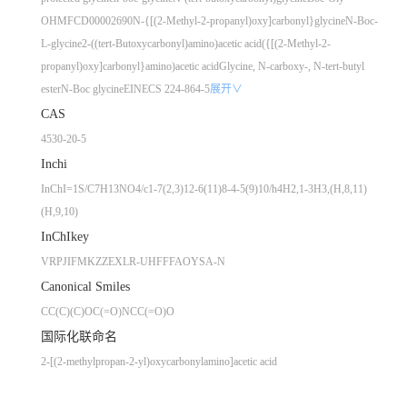
OH
MFCD00002690
N-{[(2-Methyl-2-propanyl)oxy]carbonyl}glycine
N-Boc-
L-glycine
2-((tert-Butoxycarbonyl)amino)acetic acid
({[(2-Methyl-2-
propanyl)oxy]carbonyl}amino)acetic acid
Glycine, N-carboxy-, N-tert-butyl
ester
N-Boc glycine
EINECS 224-864-5
展开∨
CAS
4530-20-5
Inchi
InChI=1S/C7H13NO4/c1-7(2,3)12-6(11)8-4-5(9)10/h4H2,1-3H3,(H,8,11)
(H,9,10)
InChIkey
VRPJIFMKZZEXLR-UHFFFAOYSA-N
Canonical Smiles
CC(C)(C)OC(=O)NCC(=O)O
国际化联命名
2-[(2-methylpropan-2-yl)oxycarbonylamino]acetic acid