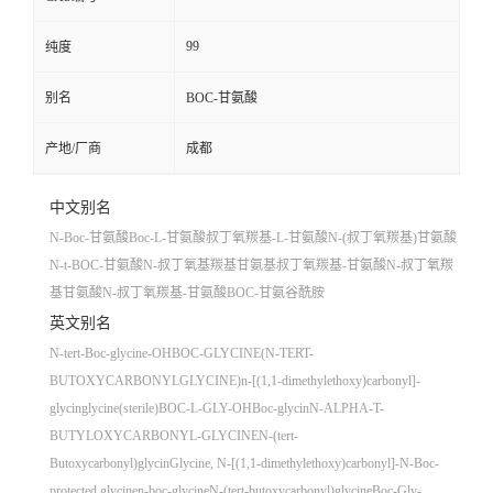
99
纯度
别名
BOC-甘氨酸
产地/厂商
成都
中文别名
N-Boc-甘氨酸
Boc-L-甘氨酸
叔丁氧羰基-L-甘氨酸
N-(叔丁氧羰基)甘氨酸
N-t-BOC-甘氨酸
N-叔丁氧基羰基甘氨基
叔丁氧羰基-甘氨酸
N-叔丁氧羰
基甘氨酸
N-叔丁氧羰基-甘氨酸
BOC-甘氨
谷酰胺
英文别名
N-tert-Boc-glycine-OH
BOC-GLYCINE(N-TERT-
BUTOXYCARBONYLGLYCINE)
n-[(1,1-dimethylethoxy)carbonyl]-
glycin
glycine(sterile)
BOC-L-GLY-OH
Boc-glycin
N-ALPHA-T-
BUTYLOXYCARBONYL-GLYCINE
N-(tert-
Butoxycarbonyl)glycin
Glycine, N-[(1,1-dimethylethoxy)carbonyl]-
N-Boc-
protected glycine
n-boc-glycine
N-(tert-butoxycarbonyl)glycine
Boc-Gly-