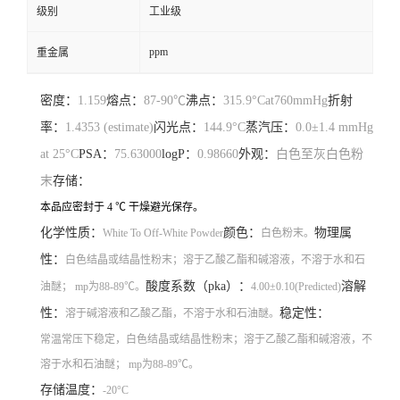
级别
工业级
ppm
重金属
密度：
1.159
熔点：
87-90℃
沸点：
315.9°Cat760mmHg
折射
率：
1.4353 (estimate)
闪光点：
144.9°C
蒸汽压：
0.0±1.4 mmHg
at 25°C
PSA：
75.63000
logP：
0.98660
外观：
白色至灰白色粉
末
存储：
本品应密封于 4 ℃ 干燥避光保存。
化学性质：
颜色：
物理属
White To Off-White Powder
白色粉末。
性：
白色结晶或结晶性粉末；溶于乙酸乙酯和碱溶液，不溶于水和石
酸度系数（pka）：
溶解
油醚； mp为88-89℃。
4.00±0.10(Predicted)
性：
稳定性：
溶于碱溶液和乙酸乙酯，不溶于水和石油醚。
常温常压下稳定，白色结晶或结晶性粉末；溶于乙酸乙酯和碱溶液，不
溶于水和石油醚； mp为88-89℃。
存储温度：
-20°C