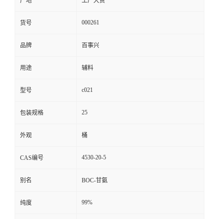
产地
工厂大货
000261
货号
品牌
百事兴
用途
辅料
c021
型号
25
包装规格
外观
桶
4530-20-5
CAS编号
别名
BOC-甘氨
99%
纯度