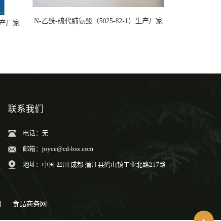
N-乙酰-硫代脯氨酸（5025-82-1）生产厂家
）生产厂家
联系我们
电话：无
邮箱：
joyce@cd-bsx.com
地址：中国 四川 成都 蒲江县鹤山镇工业北路217路
网
食品商务网