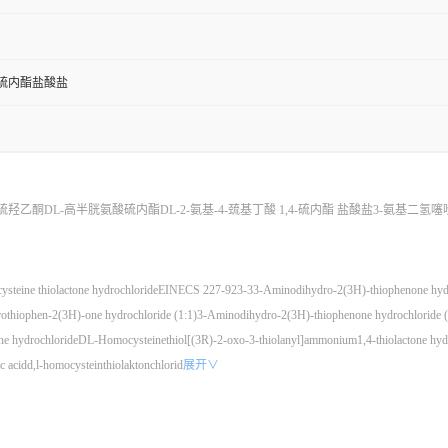
硫内酯盐酸盐
硫羟乙酮
DL-高半胱氨酸硫内酯
DL-2-氨基-4-巯基丁酸 1,4-硫内酯 盐酸盐
3-氨基二氢噻吩
steine thiolactone hydrochloride
EINECS 227-923-3
3-Aminodihydro-2(3H)-thiophenone hyd
thiophen-2(3H)-one hydrochloride (1:1)
3-Aminodihydro-2(3H)-thiophenone hydrochloride (
e hydrochloride
DL-Homocysteinethiol
[(3R)-2-oxo-3-thiolanyl]ammonium
1,4-thiolactone hy
c acid
d,l-homocysteinthiolaktonchlorid
展开∨