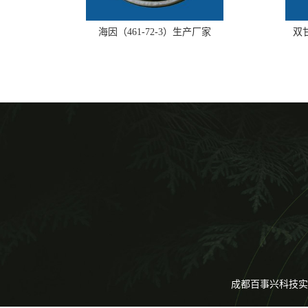
海因（461-72-3）生产厂家
双甘
成都百事兴科技实