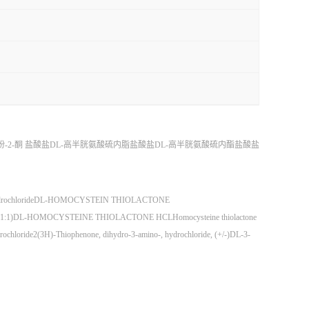
-2-酮 盐酸盐
DL-高半胱氨酸硫内脂盐酸盐
DL-高半胱氨酸硫内酯盐酸盐
rochloride
DL-HOMOCYSTEIN THIOLACTONE
1:1)
DL-HOMOCYSTEINE THIOLACTONE HCL
Homocysteine thiolactone
drochloride
2(3H)-Thiophenone, dihydro-3-amino-, hydrochloride, (+/-)
DL-3-