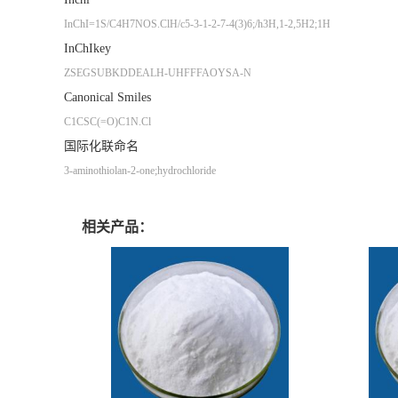
InChI=1S/C4H7NOS.ClH/c5-3-1-2-7-4(3)6;/h3H,1-2,5H2;1H
InChIkey
ZSEGSUBKDDEALH-UHFFFAOYSA-N
Canonical Smiles
C1CSC(=O)C1N.Cl
国际化联命名
3-aminothiolan-2-one;hydrochloride
相关产品：