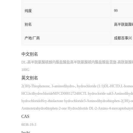
99
纯度
别名
高半胱氨酸
产地/厂商
成都百事兴
中文别名
DL-高半胱氨酸硫醇内酯盐酸盐
高半胱氨酸硫内酯盐酸盐
混旋-高胱氨酸
100G
英文别名
2(3H)-Thiophenone, 3-aminodihydro-, hydrochloride (1:1)
DL-HCT
D,L-homocy
HCL
hctlhydrochloride
MFCD00012724
HCTL hydrocloride salt
3-Aminodihydro
hydrochloride
Hcy-thiolactone hydrochloride
3-Aminodihydrothiophen-2(3H)-on
Aminotetrahydrothiophen-2-one Hydrochloride DL-2-Amino-4-mercaptobutyri
CAS
6038-19-3
Inchi