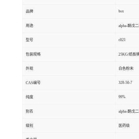
bsx
品牌
用途
alpha-酮戊
c021
型号
包装规格
25KG/纸板
外观
白色粉末
328-50-7
CAS编号
99%
纯度
别名
alpha-酮戊
级别
医药级