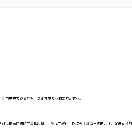
。它用于研究能量代谢、氧化还原反应和氨基酸转化。
它可以提高作物的产量和质量。
α-
酮戊二酸还可以增强土壤微生物的活性，促进养分的