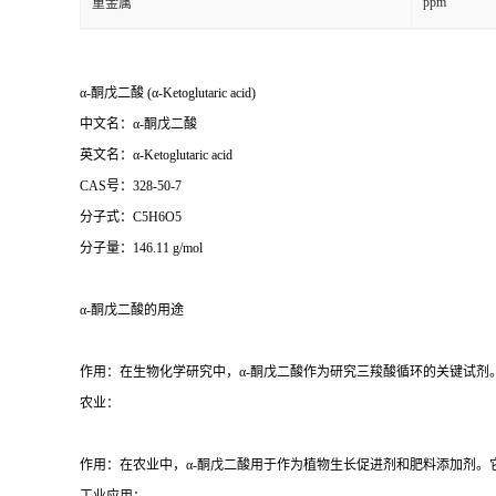
ppm
重金属
α-
酮戊二酸
(α-Ketoglutaric acid)
中文名：
α-
酮戊二酸
英文名：
α-Ketoglutaric acid
CAS
号：
328-50-7
分子式：
C5H6O5
分子量：
146.11 g/mol
α-
酮戊二酸的用途
作用：在生物化学研究中，
α-
酮戊二酸作为研究三羧酸循环的关键试剂
农业：
作用：在农业中，
α-
酮戊二酸用于作为植物生长促进剂和肥料添加剂。