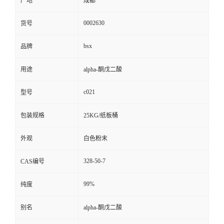
产地
成都
0002630
货号
bsx
品牌
用途
alpha-酮戊二酸
c021
型号
包装规格
25KG/纸板桶
外观
白色粉末
328-50-7
CAS编号
99%
纯度
别名
alpha-酮戊二酸