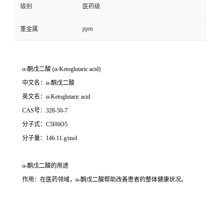
级别
医药级
ppm
重金属
α-
酮戊二酸
(α-Ketoglutaric acid)
中文名：
α-
酮戊二酸
英文名：
α-Ketoglutaric acid
CAS
号：
328-50-7
分子式：
C5H6O5
分子量：
146.11 g/mol
α-
酮戊二酸的用途
作用：在医药领域，α-酮戊二酸帮助改善患者的整体健康状况。