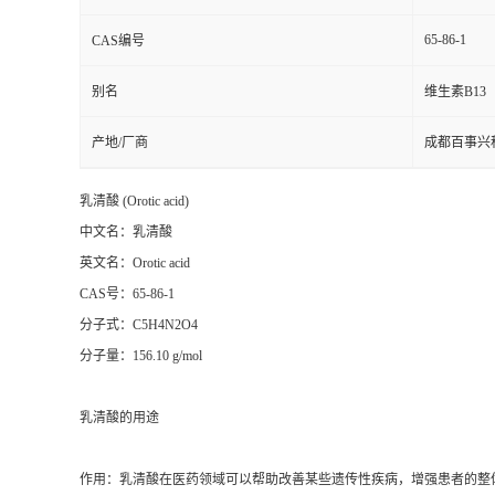
65-86-1
CAS编号
别名
维生素B13
产地/厂商
成都百事兴
乳清酸
(Orotic acid)
中文名：乳清酸
英文名：
Orotic acid
CAS
号：
65-86-1
分子式：
C5H4N2O4
分子量：
156.10 g/mol
乳清酸的用途
作用：乳清酸在医药领域可以帮助改善某些遗传性疾病，增强患者的整