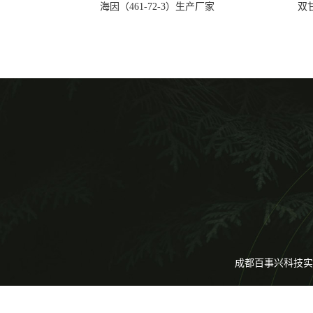
海因（461-72-3）生产厂家
双甘
成都百事兴科技实