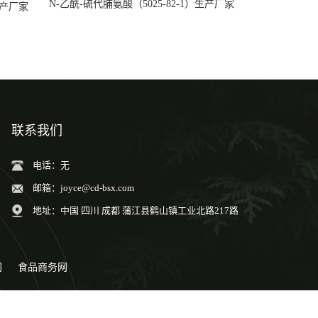
N-乙酰-硫代脯氨酸（5025-82-1）生产厂家
）生产厂家
联系我们
电话：无
邮箱：
joyce@cd-bsx.com
地址：中国 四川 成都 蒲江县鹤山镇工业北路217路
网
食品商务网