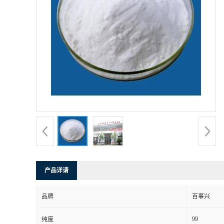
产品详请
品牌
百事兴
99
纯度