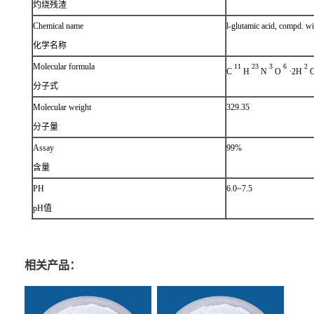
灼烧残渣
Chemical name
l-glutamic acid, compd. wit
化学名称
Molecular formula
11
23
3
6
2
C
H
N
O
·2H
分子式
Molecular weight
329.35
分子量
Assay
99%
含量
PH
6.0~7.5
pH值
相关产品：