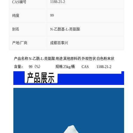
1188-21-2
CAS编号
99
纯度
别名
N-乙酰基-L-亮氨酸
产地/厂商
成都百事兴
产品名称
N-乙酰-L-亮氨酸
用途
其他原料药
外观性状
白色粉末状
含量≥
99（%）
规格
25kg/桶
CAS
1188-21-2