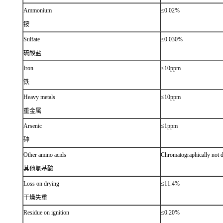
Ammonium
≤0.02%
铵
Sulfate
≤0.030%
硫酸盐
Iron
≤10ppm
铁
Heavy metals
≤10ppm
重金属
Arsenic
≤1ppm
砷
Other amino acids
Chromatographically not d
其他氨基酸
Loss on drying
≤11.4%
干燥失重
Residue on ignition
≤0.20%