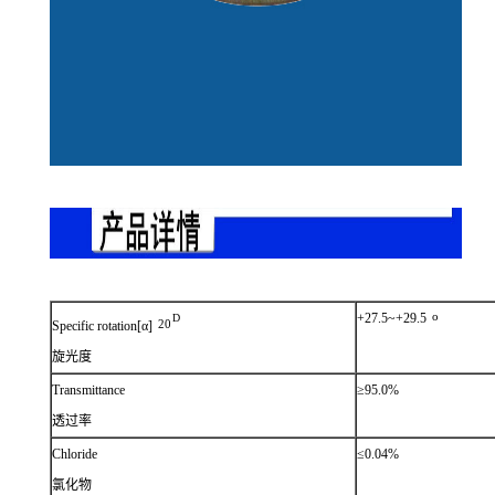
ο
+27.5~+29.5
D
20
Specific rotation[α]
旋光度
Transmittance
≥95.0%
透过率
Chloride
≤0.04%
氯化物