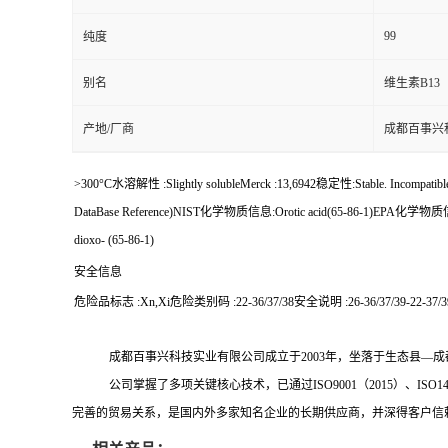
99
纯度
别名
维生素B13
产地/厂商
成都百事兴
>300°C水溶解性 :Slightly solubleMerck :13,6942稳定性:Stable. Incompatible
DataBase Reference)NIST化学物质信息:Orotic acid(65-86-1)EPA化学物质信息:4-Pyr
dioxo- (65-86-1)
安全信息
危险品标志 :Xn,Xi危险类别码 :22-36/37/38安全说明 :26-36/37/39-22-37/39
成都百事兴科技实业有限公司成立于
2003
年，坐落于生态县
—
成
公司掌握了多项关键核心技术，已通过
ISO9001
（
2015
）、
ISO1
完善的贸易关系，是国内外多家知名企业的长期供应商，并深得客户信