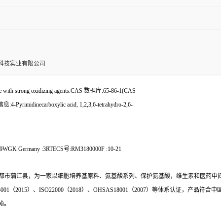
科技实业有限公司
 with strong oxidizing agents.CAS 数据库:65-86-1(CAS
imidinecarboxylic acid, 1,2,3,6-tetrahydro-2,6-
WGK Germany :3RTECS号:RM3180000F :10-21
都市蒲江县，为一家以细胞培养基原料、氨基酸系列、保护氨基酸，维生素和医药中
4001
（
2015
）、
ISO22000
（
2018
）、
OHSAS18001
（
2007
）等体系认证，产品符合中
赖。