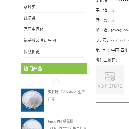
杂环类
电
话：
无
酰胺类
传
真：
无
医药中间体
邮
箱：
joyce@cd-
QQ
号：
276465915
氨基酸及其衍生物
地
址：
中国 四川
多肽侧链
微信二维码：
海因（461-72-3）生产厂
热门产品
家
双甘肽（556-50-3）生产
厂家
Fmoc-Pbf-精氨酸
（154445-77-9）生产厂家