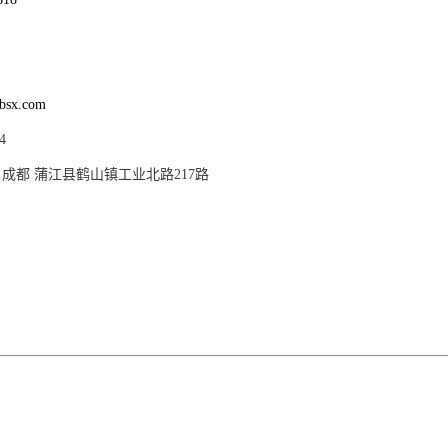
bsx.com
4
 成都 蒲江县鹤山镇工业北路217路