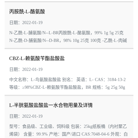
色。溶于水和乙醇，不溶于乙醚、丁醇和异丙醇乙酰硫代脯氨
酸，溶于无机酸。. 水中溶解度：1...
丙胺酰-L-酪氨酸
日期：2022-01-19
N-乙酰-L-脯氨酸/N--L-BR丙胺酰-L-酪氨酸，99% 1g 5g 25克
N-乙酰-D-脯氨酸/N--D-BR，98% 10g 25克 100克 -乙酰-L-肉碱
盐酸盐/盐酸盐-3-O-乙酰-L-肉碱/O-乙酰-L-肉碱盐酸盐/2-乙酰
氧基-3-三...
CBZ-L-赖氨酸苄酯盐酸盐
日期：2022-01-19
中文名称：L-鸟氨酸盐酸盐 别名： 英语：L- CAS：3184-13-2
等级：≥98%CBZ-L-赖氨酸苄酯盐酸盐，BR 规格：5g 25g 50g
100g 500g 等 L-鸟氨酸盐酸盐用途：生化实验、合成实验等实
验。本产品...
L-半胱氨酸盐酸盐一水合物用量及详情
日期：2022-01-19
型号：食品级、工业级、饲料级 包装：25kg纸板桶（内衬聚乙
烯袋） 含量：99.9% 产地：国产/进口 CAS:7048-04-6 外观：白