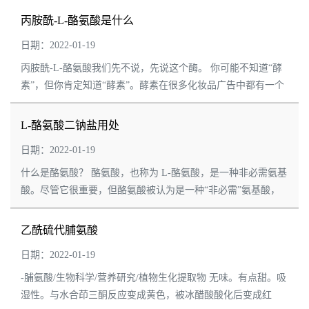
酸的衍生物。 半胱氨酸 -磷...
丙胺酰-L-酪氨酸是什么
日期：2022-01-19
丙胺酰-L-酪氨酸我们先不说，先说这个酶。 你可能不知道“酵
素”，但你肯定知道“酵素”。酵素在很多化妆品广告中都有一个
神秘的名字，叫做“酵素”。 酵素是一种有生理活性的蛋白质，
想想家里做的小曲子，...
L-酪氨酸二钠盐用处
日期：2022-01-19
什么是酪氨酸？ 酪氨酸，也称为 L-酪氨酸，是一种非必需氨基
酸。尽管它很重要，但酪氨酸被认为是一种“非必需”氨基酸，
因为身体本身可以将苯丙氨酸转化为酪氨酸。然而，有一种罕
见的疾病叫做 PKU（苯丙酮尿症...
乙酰硫代脯氨酸
日期：2022-01-19
-脯氨酸/生物科学/营养研究/植物生化提取物 无味。有点甜。吸
湿性。与水合茚三酮反应变成黄色，被冰醋酸酸化后变成红