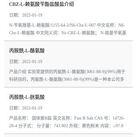
CBZ-L-赖氨酸苄酯盐酸盐介绍
日期：2022-01-19
N-苄氧羰基-L-赖氨酸/1155-64-2/N6-Cbz-L-007 中文名称：N6-
Cbz-L-赖氨酸 中文同义词：Nε-CBZ-L-赖氨酸； N-羧基苄氧基
赖氨酸； H-赖氨酸(CBZ)-OH； N(e)-苄氧羰基-L-赖氨酸； N6-
Cbz-L-赖氨酸;N-羰基苄氧...
丙胺酰-L-酪氨酸
日期：2022-01-19
产品介绍 实验室提供的丙氨酰-L-酪氨酸(3061-88-9)(99%)用于
科研目的，丙氨酰-L-酪氨酸(3061-88-9)(99%)是一种本公司多
种优质氨基酸，品质媲美进口同类产品丙胺酰-L-酪氨酸，价格
非常优惠，目前正在火热促销中...
丙胺酰-L-胱氨酸
日期：2022-01-19
产品名称： 固体紫B盐 英文名称：Fast B Salt CAS 号：14726-
28-4 分子式： 分子量：743.802 外观：黄色粉末 内容：≥97.0
水溶性：淡黄色至黄绿色 碳：46.7 – 50.1 氮：10.9 – ...