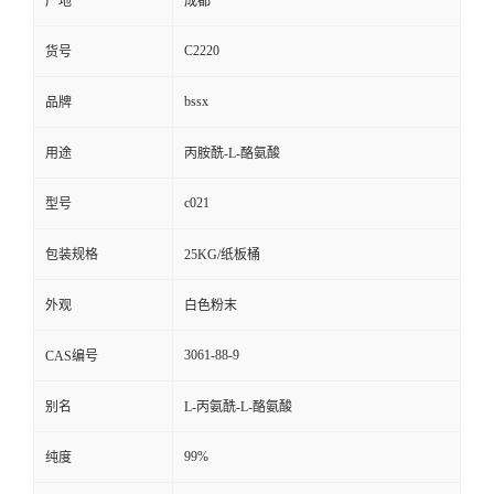
产地
成都
C2220
货号
bssx
品牌
用途
丙胺酰-L-酪氨酸
c021
型号
包装规格
25KG/纸板桶
外观
白色粉末
3061-88-9
CAS编号
别名
L-丙氨酰-L-酪氨酸
99%
纯度