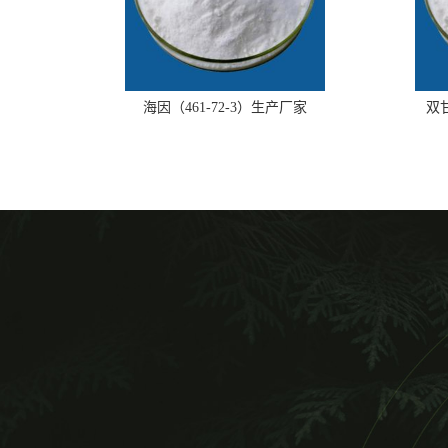
海因（461-72-3）生产厂家
双甘