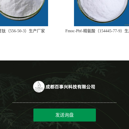
肽（556-50-3）生产厂家
Fmoc-Pbf-精氨酸（154445-77-9
发送询盘