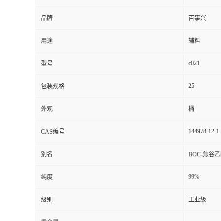
品牌
百事兴
用途
辅料
c021
型号
25
包装规格
外观
桶
144978-12-1
CAS编号
别名
BOC-焦谷
99%
纯度
级别
工业级