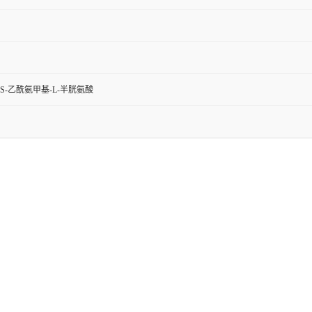
S-乙酰氨甲基-L-半胱氨酸