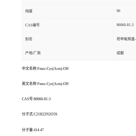
99
纯度
86060-81-3
CAS编号
别名
芴甲氧羰基-
产地/厂商
成都
中文名称:Fmoc-Cys(Acm)-OH
英文名称:Fmoc-Cys(Acm)-OH
CAS号:86060-81-3
分子式:C21H22N2O5S
分子量:414.47