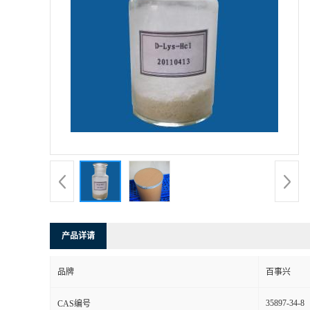
产品详请
品牌
百事兴
35897-34-8
CAS编号