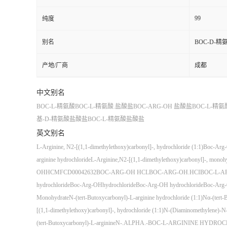
99
纯度
别名
BOC-D-
产地/厂商
成都
中文别名
BOC-L-精氨酸
BOC-L-精氨酸.盐酸盐
BOC-ARG-OH 盐酸盐
BOC-L-精
基-D-精氨酸盐酸盐
BOC-L-精氨酸盐酸盐
英文别名
L-Arginine, N2-[(1,1-dimethylethoxy)carbonyl]-, hydrochloride (1:1)
Boc-Arg
arginine hydrochloride
L-Arginine,N2-[(1,1-dimethylethoxy)carbonyl]-, monoh
OHHC
MFCD00042632
BOC-ARG-OH HCL
BOC-ARG-OH.HCI
BOC-L-A
hydrochloride
Boc-Arg-OHhydrochloride
Boc-Arg-OH hydrochloride
Boc-Ar
Monohydrate
N-(tert-Butoxycarbonyl)-L-arginine hydrochloride (1:1)
Nα-(tert-
[(1,1-dimethylethoxy)carbonyl]-, hydrochloride (1:1)
N-(Diaminomethylene)-N-{
(tert-Butoxycarbonyl)-L-arginine
N-.ALPHA.-BOC-L-ARGININE HYDR