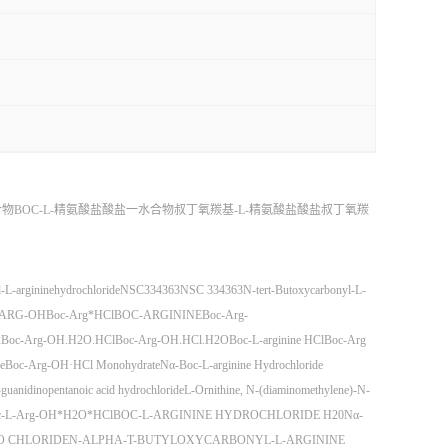
合物
BOC-L-精氨酸盐酸盐一水合物
叔丁氧羰基-L-精氨酸盐酸盐
叔丁氧羰
-L-argininehydrochloride
NSC334363
NSC 334363
N-tert-Butoxycarbonyl-L-
ARG-OH
Boc-Arg*HCl
BOC-ARGININE
Boc-Arg-
2
Boc-Arg-OH.H2O.HCl
Boc-Arg-OH.HCl.H2O
Boc-L-arginine HCl
Boc-Arg
e
Boc-Arg-OH·HCl Monohydrate
Nα-Boc-L-arginine Hydrochloride
-guanidinopentanoic acid hydrochloride
L-Ornithine, N-(diaminomethylene)-N-
c-L-Arg-OH*H2O*HCl
BOC-L-ARGININE HYDROCHLORIDE H20
Nα-
O CHLORIDE
N-ALPHA-T-BUTYLOXYCARBONYL-L-ARGININE