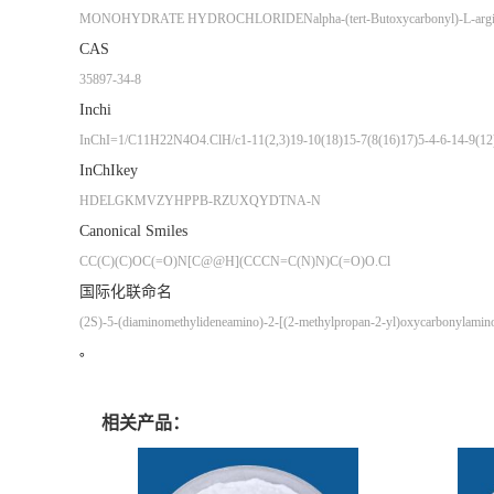
MONOHYDRATE HYDROCHLORIDE
Nalpha-(tert-Butoxycarbonyl)-L-ar
CAS
35897-34-8
Inchi
InChI=1/C11H22N4O4.ClH/c1-11(2,3)19-10(18)15-7(8(16)17)5-4-6-14-9(12)1
InChIkey
HDELGKMVZYHPPB-RZUXQYDTNA-N
Canonical Smiles
CC(C)(C)OC(=O)N[C@@H](CCCN=C(N)N)C(=O)O.Cl
国际化联命名
(2S)-5-(diaminomethylideneamino)-2-[(2-methylpropan-2-yl)oxycarbonylamino
。
相关产品：