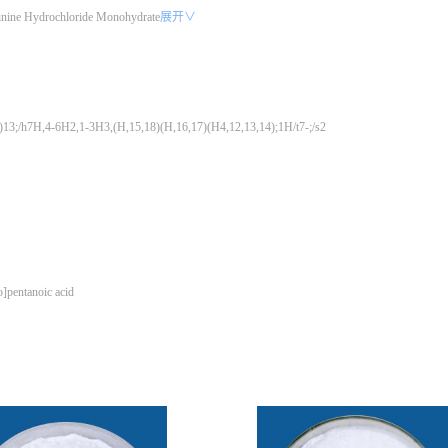
ginine Hydrochloride Monohydrate
展开∨
3;/h7H,4-6H2,1-3H3,(H,15,18)(H,16,17)(H4,12,13,14);1H/t7-;/s2
]pentanoic acid