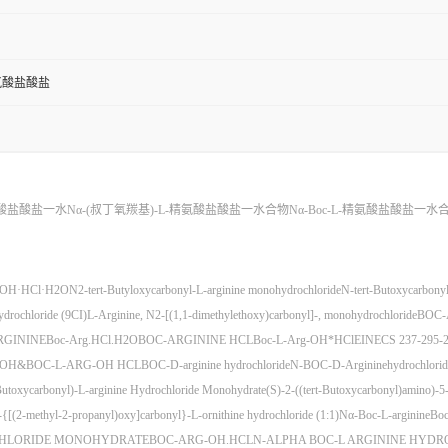
精氨酸盐酸盐
氨酸盐酸盐一水
Nα-(叔丁氧羰基)-L-精氨酸盐酸盐一水合物
Nα-Boc-L-精氨酸盐酸盐一水
-OH·HCl·H2O
N2-tert-Butyloxycarbonyl-L-arginine monohydrochloride
N-tert-Butoxycarbonyl
ydrochloride (9CI)
L-Arginine, N2-[(1,1-dimethylethoxy)carbonyl]-, monohydrochloride
BOC-
RGININE
Boc-Arg.HCl.H2O
BOC-ARGININE HCL
Boc-L-Arg-OH*HCl
EINECS 237-295-
g-OH&BOC-L-ARG-OH HCL
BOC-D-arginine hydrochloride
N-BOC-D-Argininehydrochlorid
Butoxycarbonyl)-L-arginine Hydrochloride Monohydrate
(S)-2-((tert-Butoxycarbonyl)amino)-5
[(2-methyl-2-propanyl)oxy]carbonyl}-L-ornithine hydrochloride (1:1)
Nα-Boc-L-arginine
Bo
OCHLORIDE MONOHYDRATE
BOC-ARG-OH.HCLN-ALPHA BOC-L ARGININE HYDR