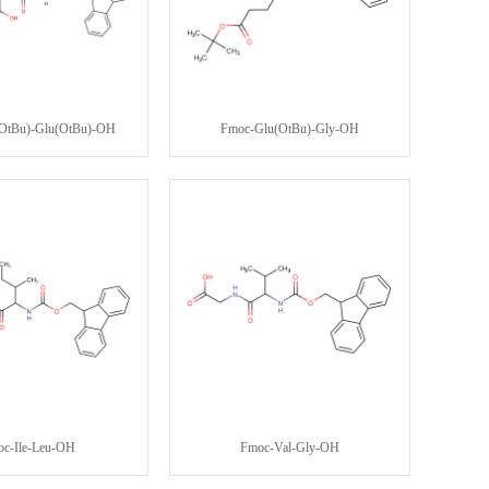
OtBu)-Glu(OtBu)-OH
Fmoc-Glu(OtBu)-Gly-OH
c-Ile-Leu-OH
Fmoc-Val-Gly-OH