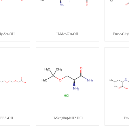
ly-Ser-OH
H-Met-Gln-OH
Fmoc-Glu(
AEEA-OH
H-Ser(tBu)-NH2.HCl
Fmo