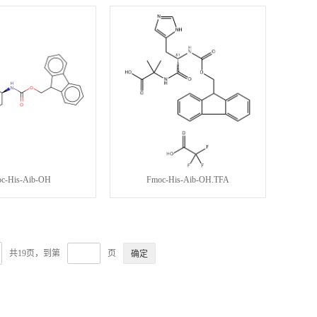
c-His-Aib-OH
Fmoc-His-Aib-OH.TFA
共19页，到第
页