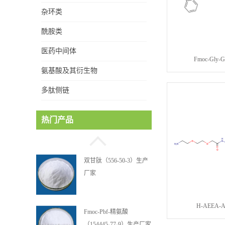
杂环类
酰胺类
医药中间体
海因（461-72-3）生产厂
Fmoc-Gly-G
氨基酸及其衍生物
家
多肽侧链
双甘肽（556-50-3）生产
热门产品
厂家
Fmoc-Pbf-精氨酸
（154445-77-9）生产厂家
H-AEEA-
N-乙酰-硫代脯氨酸
（5025-82-1）生产厂家